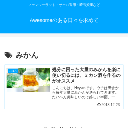
ファンシーラット・サーバ運用・暗号資産など
Awesomeのある日々を求めて
みかん
処分に困った大量のみかんを楽に
ごはん
使い切るには、ミカン酒を作るの
がオススメ
こんにちは、Heywaです。ウチは田舎か
ら毎年大量にみかんが送られてきます。
たいへん美味しいので嬉しい半面、一人
では食べきれない量なので腐らせてしま
2018.12.23
うこともしばしばでした。もったいない
な、と思って考えた対策が、「みかん酒
にすること」でした。...