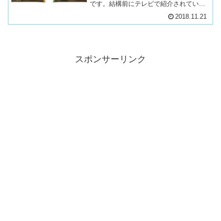
です。結構前にテレビで紹介されていた
のですが、毎日買えるようなチェーン店
2018.11.21
においていなかったので試せていなかっ
たカリフラワーライスによる糖質制限ダ
イエットですが、最近...
スポンサーリンク