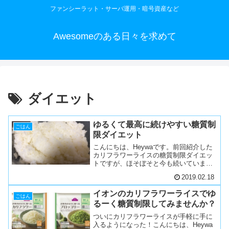
ファンシーラット・サーバ運用・暗号資産など
Awesomeのある日々を求めて
ダイエット
ゆるくて最高に続けやすい糖質制
ごはん
限ダイエット
こんにちは、Heywaです。前回紹介した
カリフラワーライスの糖質制限ダイエッ
トですが、ほそぼそと今も続いていま
す。ベルトの穴ひとつ分くらいのウエス
2019.02.18
トが細くなった気がします。続いている
理由は、アイキャッチにもしているこの
イオンのカリフラワーライスでゆ
写真を見てもらえればわ...
ごはん
るーく糖質制限してみませんか？
ついにカリフラワーライスが手軽に手に
入るようになった！こんにちは、Heywa