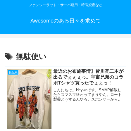
ファンシーラット・サーバ運用・暗号資産など
Awesomeのある日々を求めて
無駄使い
最近のお布施事情】皆川亮二本が
雑記帳
出るでぇぇぇっ。宇宙兄弟のコラ
ボTシャツ買ったでぇぇっ！
こんにちは。Heywaです。SMAP解散し
たらスマスマ終わってまうやん。ロート
製薬どうするんやろ。スポンサーから手
を引いたんかな、それとも後番組もスポ
ンサーやってるんかな。などと、いまさ
ら＆あさっての方向に思考を向けたりし
ている毎日です。最...