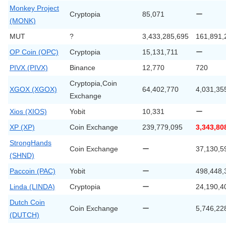
Monkey Project
Cryptopia
85,071
ー
(MONK)
MUT
?
3,433,285,695
161,891,
OP Coin (OPC)
Cryptopia
15,131,711
ー
PIVX (PIVX)
Binance
12,770
720
Cryptopia,Coin
XGOX (XGOX)
64,402,770
4,031,35
Exchange
Xios (XIOS)
Yobit
10,331
ー
XP (XP)
Coin Exchange
239,779,095
3,343,80
StrongHands
Coin Exchange
ー
37,130,5
(SHND)
Paccoin (PAC)
Yobit
ー
498,448,
Linda (LINDA)
Cryptopia
ー
24,190,4
Dutch Coin
Coin Exchange
ー
5,746,22
(DUTCH)