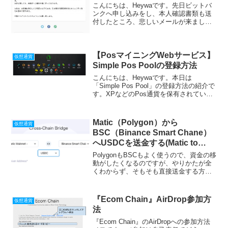
こんにちは、Heywaです。先日ビットバ
ンクへ申し込みをし、本人確認書類も送
付したところ、悲しいメールが来まし
た。現在、新規のご登録ユーザ様の審査
が大変混み合っております。順次対応し
ておりますが、本人確認書類の審査完了
まで1-2週間程度頂い...
【PosマイニングWebサービス】
仮想通貨
Simple Pos Poolの登録方法
こんにちは、Heywaです。本日は
「Simple Pos Pool」の登録方法の紹介で
す。XPなどのPos通貨を保有されている
かたは利用してみるとよいと思います。
Pos通貨でマイニングするメリットPos通
貨では多くの通貨を持っているほど報
Matic（Polygon）から
仮想通貨
酬...
BSC（Binance Smart Chane）
へUSDCを送金する(Matic to
BSC)
PolygonもBSCもよく使うので、資金の移
動がしたくなるのですが、やりかたが全
くわからず、そもそも直接送金する方法
があるのかを色々調べていました。正し
いかわかりませんが、一応できたのでメ
モ。Metamask（メタマスク）でBSC、
『Ecom Chain』AirDrop参加方
仮想通貨
Pol...
法
『Ecom Chain』のAirDropへの参加方法