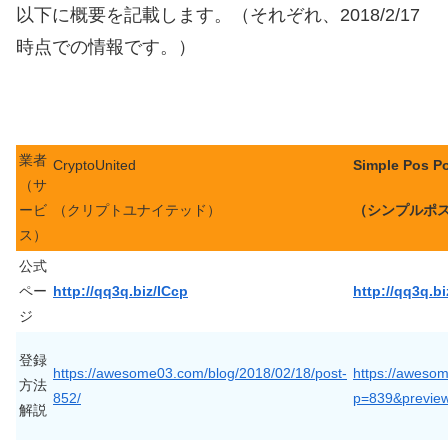
以下に概要を記載します。（それぞれ、2018/2/17
時点での情報です。）
業者
CryptoUnited
Simple Pos P
（サ
ービ
（クリプトユナイテッド）
（シンプルポ
ス）
公式
ペー
http://qq3q.biz/ICcp
http://qq3q.bi
ジ
登録
https://awesome03.com/blog/2018/02/18/post-
https://aweso
方法
852/
p=839&preview
解説