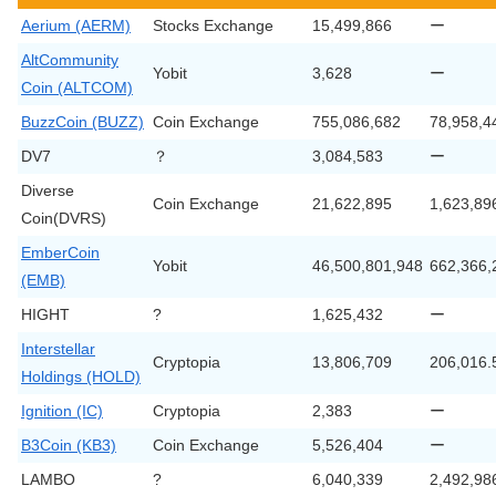
Aerium (AERM)
Stocks Exchange
15,499,866
ー
AltCommunity
Yobit
3,628
ー
Coin (ALTCOM)
BuzzCoin (BUZZ)
Coin Exchange
755,086,682
78,958,4
DV7
？
3,084,583
ー
Diverse
Coin Exchange
21,622,895
1,623,89
Coin(DVRS)
EmberCoin
Yobit
46,500,801,948
662,366,
(EMB)
HIGHT
?
1,625,432
ー
Interstellar
Cryptopia
13,806,709
206,016.
Holdings (HOLD)
Ignition (IC)
Cryptopia
2,383
ー
B3Coin (KB3)
Coin Exchange
5,526,404
ー
LAMBO
?
6,040,339
2,492,98