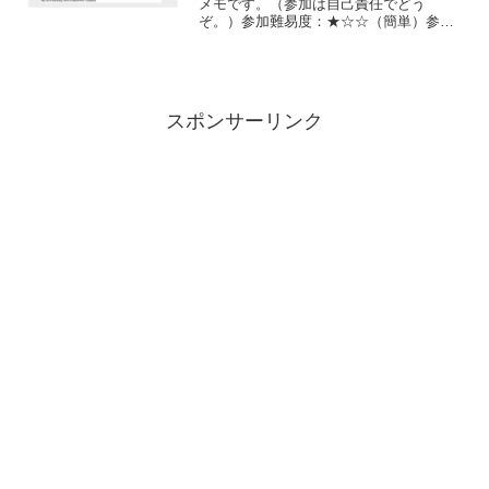
メモです。（参加は自己責任でどう
ぞ。）参加難易度：★☆☆（簡単）参加
所要時間：５分程度必要なもの・イーサ
リアムウォレットアドレス・テレグラム
参加手順１．こちらへアクセス２．イー
サリアムウォ...
スポンサーリンク