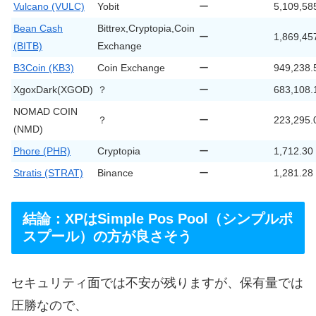
Vulcano (VULC)
Yobit
ー
5,109,58
Bean Cash
Bittrex,Cryptopia,Coin
ー
1,869,45
(BITB)
Exchange
B3Coin (KB3)
Coin Exchange
ー
949,238.
XgoxDark(XGOD)
？
ー
683,108.
NOMAD COIN
？
ー
223,295.
(NMD)
Phore (PHR)
Cryptopia
ー
1,712.30
Stratis (STRAT)
Binance
ー
1,281.28
結論：XPはSimple Pos Pool（シンプルポ
スプール）の方が良さそう
セキュリティ面では不安が残りますが、保有量では
圧勝なので、