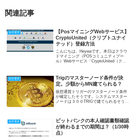
関連記事
【PosマイニングWebサービス】
仮想通貨
CryptoUnited（クリプトユナイ
テッド）登録方法
こんにちは、Heywaです。本日はクラウ
ドマイニング（POSコミュニティプー
ル）Webサービス「CryptoUnited（クリ
プトユナイテッド）」の登録方法の紹介
です。XPなどのPos通貨を保有されてい
るかたは利用してみるとよいと思いま
Trigのマスターノード条件が決
仮想通貨
す。...
定。少額からMN建てられる？
仮想通貨トリガーのマスターノード条件
が確定したそうです。システムマスター
ノードは３００TRIGで建てられるそうな
ので、今なら６万円弱で建てられて毎月
報酬がもらえるようです。もらえるトー
クンの価格によりますが、インカムゲイ
ビットバンクの本人確認書類確認
ンになりそうな予感が...
仮想通貨
が終わるまでの期間は？（1/30時
点）