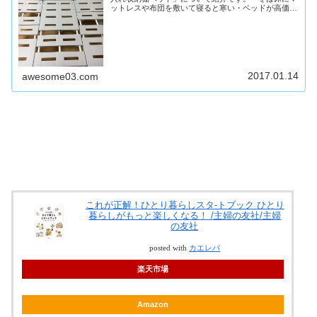
ットレスや布団を敷いて寝ると寒い・ベッドが高価な
ので手が出ない人には「押入れ収納棚ベッド」がい
い！・夏でも湿気に強いのでおすすめ夜、寝ている...
2017.01.14
awesome03.com
これが正解！ひとり暮らしスタ-トブック ひとり
暮らしがもっと楽しくなる！ /主婦の友社/主婦
の友社
posted with
カエレバ
楽天市場
Amazon