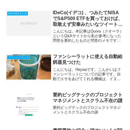
IDeCo(イデコ) 、つみたてNISA
QuoraQAまとめ
でS&P500 ETFを買っておけば、
取敢えず安泰みたいなツイートを
よく見かけますが、本当のところ
こんにちは。本記事はQuora（クオーラ）
どうなんですか？そんな簡単な話
というQ&Aサイトから私が参考になった
問答を要約したものと問答のメモです。
なら既にみんなやってませんか？
回答は個人の回答であり、確定情報では
ないことをご理解してご覧ください。要
約質問は、iDeCoやつみたてNISAで
ファンシーラットに使える自動給
ファンシーラット
S&P500...
餌器見つけた
こんにちは、Heywaです。こんかいはフ
ァンシーラットについての記事です。自
動でエサをあげてくれる機械は、イヌや
ネコ用のものはいろいろと売っているの
ですが、ラットとか、少し大きい小動物
用にちょうどいいものがなかなかなく、
要約ビッグテックのプロジェクト
諦めていたのですが、...
マネジメントとスクラム不在の謎
要約ビッグテックのプロジェクトマネジ
メントとスクラム不在の謎