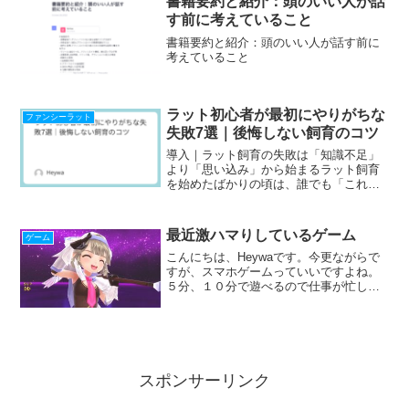
書籍要約と紹介：頭のいい人が話
す前に考えていること
書籍要約と紹介：頭のいい人が話す前に
考えていること
ラット初心者が最初にやりがちな
ファンシーラット
失敗7選｜後悔しない飼育のコツ
導入｜ラット飼育の失敗は「知識不足」
より「思い込み」から始まるラット飼育
を始めたばかりの頃は、誰でも「これで
合っているはず」と思いながら試行錯誤
します。しかし、多くの失敗は情報不足
ではなく、よくある思い込みが原因で
最近激ハマりしているゲーム
ゲーム
す。本記事では、初心者が特...
こんにちは、Heywaです。今更ながらで
すが、スマホゲームっていいですよね。
５分、１０分で遊べるので仕事が忙しく
ても出来ます。ごはん食べながらとか、
風呂入りながらとか、寝る前でも楽しめ
ます。その中で、最近僕は『ナイツクロ
ニクル』というゲーム...
スポンサーリンク