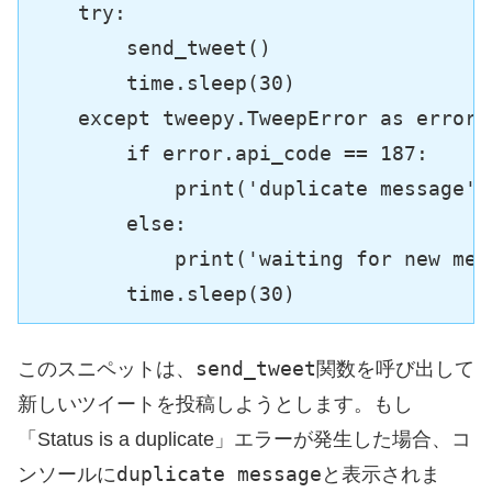
try
:

        send_tweet()

        time.sleep(
30
)

except
 tweepy.TweepError 
as
 error:

if
 error.api_code == 
187
:

print
(
'duplicate message'
)

else
:

print
(
'waiting for new mes
        time.sleep(
30
send_tweet
このスニペットは、
関数を呼び出して
新しいツイートを投稿しようとします。もし
「Status is a duplicate」エラーが発生した場合、コ
duplicate message
ンソールに
と表示されま