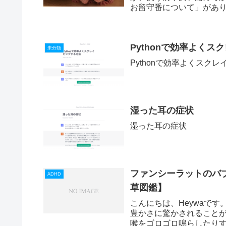
お留守番について」があ
は夜遅いので、...
Pythonで効率よく
未分類
Pythonで効率よくスク
湿った耳の症状
湿った耳の症状
ファンシーラットのバ
ADHD
草図鑑】
こんにちは、Heywaで
豊かさに驚かされること
喉をゴロゴロ鳴らしたり