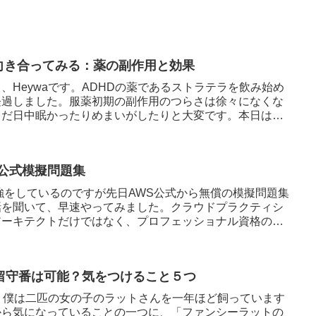
と向き合ってみる：薬の副作用と効果
、Heywaです。ADHDの薬であるストラテラを飲み始め
経過しました。服薬初期の副作用のつらさは徐々になくな
まだ日中眠かったりめまいがしたりと大変です。本日は、
の公式模擬問題集
強をしているのですが先日AWS公式から無償の模擬問題集
話を聞いて、早速やってみました。クラウドプラクティシ
アーキテクトだけではなく、プロフェッショナル資格の問
留守番は可能？気をつけること５つ
す。僕は二匹の女の子のラットさんを一年ほど飼っています
から気になっていることの一つに、「ファンシーラットの