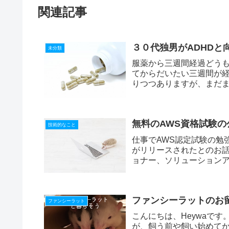
関連記事
３０代独男がADHD
未分類
服薬から三週間経過どうも
てからだいたい三週間が
りつつありますが、まだ
ADHDの薬...
無料のAWS資格試験
技術的なこと
仕事でAWS認定試験の勉
がリリースされたとのお
ョナー、ソリューション
題もある！しか...
ファンシーラットのお
ファンシーラット
こんにちは、Heywaで
が、飼う前や飼い始めて