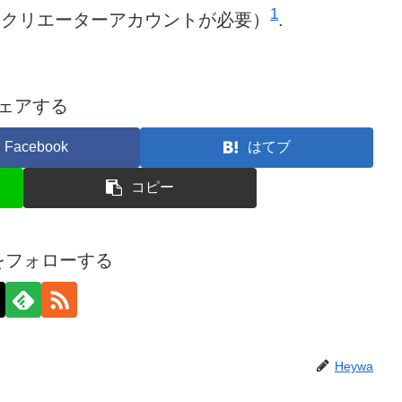
1
クリエーターアカウントが必要）​
​.
ェアする
Facebook
はてブ
コピー
aをフォローする
Heywa