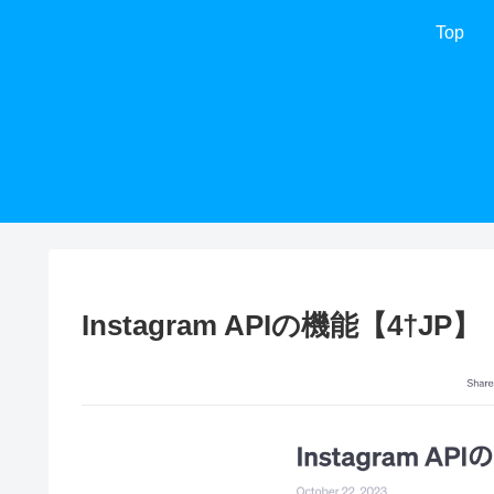
Top
Instagram APIの機能【4†JP】