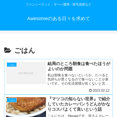
ファンシーラット・サーバ運用・暗号資産など
Awesomeのある日々を求めて
ごはん
結局のところ朝食は食べたほうが
ごはん
よいのか問題
私は朝食を食べないというか、たべると
気持ちが悪くなるので食べないことが多
いです。その生活習慣が良くないと言わ
れることが多いので、Quoraで「朝食は
2023.02.12
本当に必要ですか？」という問いがあ
り、気になって見ていたのですが、そち
『マツコの知らない世界』で紹介
らにはいろんな意見が集...
ごはん
していたカレーパンうどんがかな
りコスパよくて良いという話
こんにちは、Heywaです。皆さんカレー