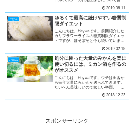
てみます。同じような悩みをお持ちの方
2019.08.11
の参考になれば幸いです。ワークマンの
真空保冷ボトルホルダーが欲しいこのツ
ゆるくて最高に続けやすい糖質制
イートを見てから、ワ...
ごはん
限ダイエット
こんにちは、Heywaです。前回紹介した
カリフラワーライスの糖質制限ダイエッ
トですが、ほそぼそと今も続いていま
す。ベルトの穴ひとつ分くらいのウエス
2019.02.18
トが細くなった気がします。続いている
理由は、アイキャッチにもしているこの
処分に困った大量のみかんを楽に
写真を見てもらえればわ...
ごはん
使い切るには、ミカン酒を作るの
がオススメ
こんにちは、Heywaです。ウチは田舎か
ら毎年大量にみかんが送られてきます。
たいへん美味しいので嬉しい半面、一人
では食べきれない量なので腐らせてしま
2018.12.23
うこともしばしばでした。もったいない
な、と思って考えた対策が、「みかん酒
にすること」でした。...
スポンサーリンク