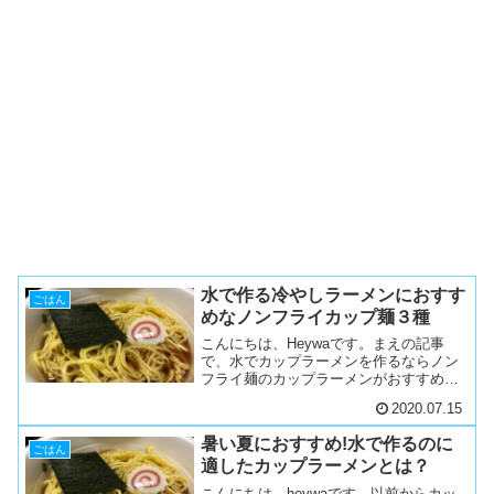
水で作る冷やしラーメンにおすす
ごはん
めなノンフライカップ麺３種
こんにちは、Heywaです。まえの記事
で、水でカップラーメンを作るならノン
フライ麺のカップラーメンがおすすめで
あることを書きました。今回は、ノンフ
2020.07.15
ライ麺のカップラーメンをいろいろと食
べてみたので、その中からおすすめを紹
暑い夏におすすめ!水で作るのに
介します。よろしければ...
ごはん
適したカップラーメンとは？
こんにちは、heywaです。以前からカッ