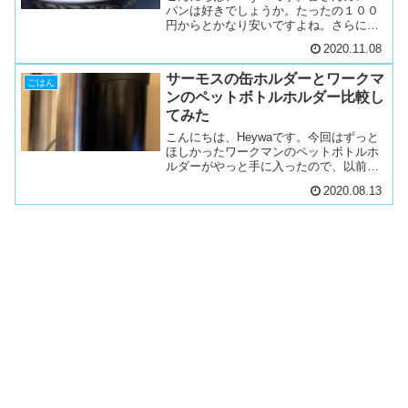
パンは好きでしょうか。たったの１００
円からとかなり安いですよね。さらにカ
レーパンは多様性があり、中の具材も
2020.11.08
様々で楽しめます。先日マツコの知らな
い世界でカレーパンの回があったそう
サーモスの缶ホルダーとワークマ
で、僕はtogettor...
ごはん
ンのペットボトルホルダー比較し
てみた
こんにちは、Heywaです。今回はずっと
ほしかったワークマンのペットボトルホ
ルダーがやっと手に入ったので、以前紹
介したサーモスの缶ホルダーと使用感を
2020.08.13
比較してみました。ペットボトルホルダ
ーを買おうと思っている方の参考になれ
ば幸いです。ワークマ...