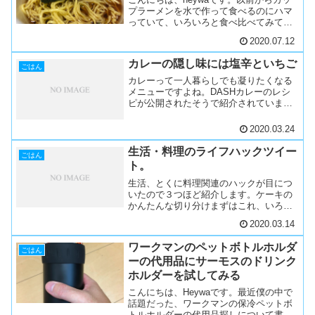
プラーメンを水で作って食べるのにハマ
っていて、いろいろと食べ比べてみて、
水に作るのに適したカップ麺を考えてみ
2020.07.12
たので紹介します。暑くなってきたの
で、そんな時期に食べるのにピッタリな
カレーの隠し味には塩辛といちご
ので、気になったらぜひ...
ごはん
カレーって一人暮らしでも凝りたくなる
メニューですよね。DASHカレーのレシ
ピが公開されたそうで紹介されていまし
た。隠し味は塩辛といちごだそうでｓ。
ほかにも隠し味にするといいものってな
2020.03.24
いのかなと思って検索すると結構出てき
ますね。チョコ、にんに...
生活・料理のライフハックツイー
ごはん
ト。
生活、とくに料理関連のハックが目につ
いたので３つほど紹介します。ケーキの
かんたんな切り分けまずはこれ、いろん
なハックが紹介されていますが、ケーキ
2020.03.14
の切り分け方がすごい。普通に思いつか
なかった。これはでっかいトングとか使
ワークマンのペットボトルホルダ
えば良さそうですかね。u...
ごはん
ーの代用品にサーモスのドリンク
ホルダーを試してみる
こんにちは、Heywaです。最近僕の中で
話題だった、ワークマンの保冷ペットボ
トルホルダーの代用品探しについて書い