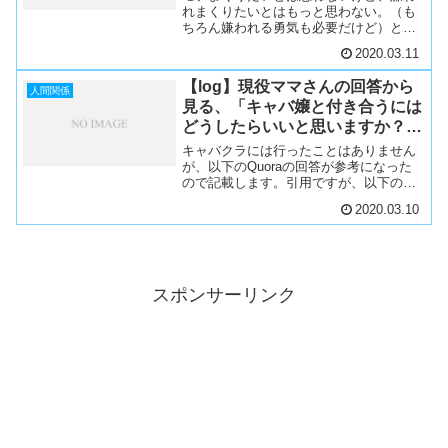
れまくりたいとはもっと思わない。（も
ちろん嫌われる勇気も必要だけど）とと
思っているので、モテるコツ、好かれる
2020.03.11
秘訣についてはスキあらば勉強していま
すが、Quoraに良い問答がありました。
【log】現役ママさんの回答から
モテる人とモテない人...
人間関係
見る、「キャバ嬢と付き合うには
どうしたらいいと思いますか？」
への回答
キャバクラには行ったことはありません
が、以下のQuoraの回答が参考になった
ので記載します。引用ですが、以下のよ
うな行動を取る人には自然と惹かれてし
2020.03.10
まう、とのこと短い時間でも会う回数が
多いこと。誠実であること。いざと言う
とき助けてくれること...
スポンサーリンク