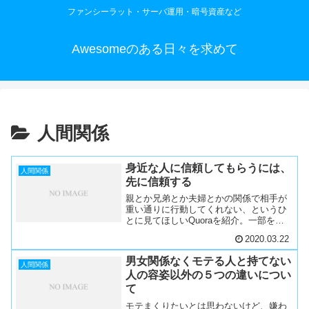
ファンシーラット・サーバ運用・暗号資産など
Awesomeのある日々を求めて
人間関係
身近な人に信頼してもらうには、
人間関係
先に信頼する
親とか兄弟とか夫婦とかの関係で相手が
重い通りに行動してくれない、というひ
とに見てほしいQuoraを紹介。一部を引
用しながら感想を。人を操作する方法の
2020.03.22
ひとつで、「先にその人を信頼してしま
う」という方法です。先にそうなってほ
男女関係なくモテる人と持てない
しいイメージを植え付...
人間関係
人の容姿以外の５つの違いについ
て
モテまくりたいとは思わないけど、嫌わ