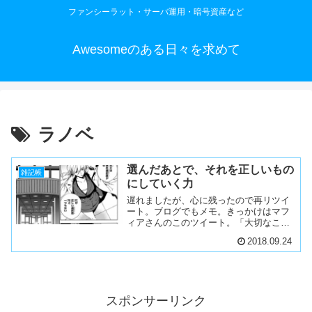
ファンシーラット・サーバ運用・暗号資産など
Awesomeのある日々を求めて
ラノベ
選んだあとで、それを正しいもの
雑記帳
にしていく力
遅れましたが、心に残ったので再リツイ
ート。ブログでもメモ。きっかけはマフ
ィアさんのこのツイート。「大切なこと
は選んだ選択肢を正解にし、成功につな
2018.09.24
げること」が大事。このツイートを見た
とき、漫画版『紅』で登場する柔沢紅香
の言葉を思い出しました。...
スポンサーリンク