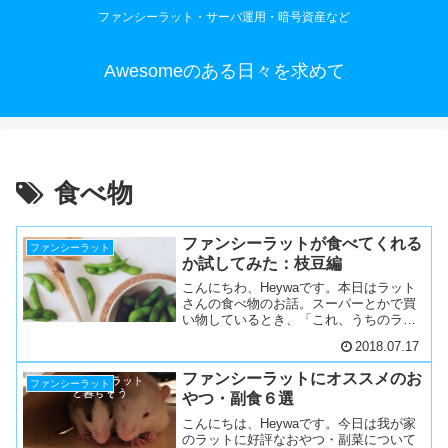
ファンシーラット・サーバ運用・暗号資産など
Awesomeのある日々を求めて
食べ物
ファンシーラットが食べてくれる
ファンシーラット
か試してみた：枝豆編
こんにちわ、Heywaです。本日はラット
さんの食べ物のお話。スーパーとかで買
い物しているとき、「これ、うちのラッ
ト食べるかな？」って思うことが結構あ
2018.07.17
ります。一緒に暮らし始めて一年ほど経
ってなれてきたので、そんなときはとり
ファンシーラットにオススメのお
あえず与えてみること...
ファンシーラット
やつ・副食６選
こんにちは、Heywaです。今日は我が家
のラットに好評なおやつ・副菜について