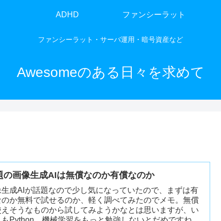
ADHD
ファンシーラット
ファンシーラット・サーバ運用・暗号資産など
Awesomeのある日々を求めて
題の画像生成AIは無償なのか有償なのか
像生成AIが話題なので少し気になっていたので、まずは有
なのか無料で試せるのか、軽く調べてみたのでメモ。無償
使えそうなものから試してみようかなとは思いますが、い
れもPython、機械学習をもっと勉強しないとだめですね。