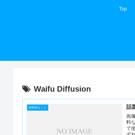
Top
Waifu Diffusion
話
技術的なこと
画
料
で
ず