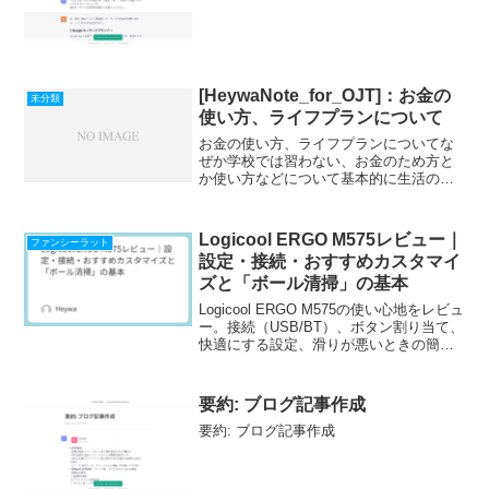
[HeywaNote_for_OJT]：お金の
未分類
使い方、ライフプランについて
お金の使い方、ライフプランについてな
ぜか学校では習わない、お金のため方と
か使い方などについて基本的に生活のた
めに働いているかたが多いと思うので、
モチベーションになればと思って紹介し
ます。金融庁の高校向け金融経済教育指
Logicool ERGO M575レビュー｜
ファンシーラット
導教材金融庁が公開してい...
設定・接続・おすすめカスタマイ
ズと「ボール清掃」の基本
Logicool ERGO M575の使い心地をレビュ
ー。接続（USB/BT）、ボタン割り当て、
快適にする設定、滑りが悪いときの簡単
清掃までまとめて解説。
要約: ブログ記事作成
要約: ブログ記事作成