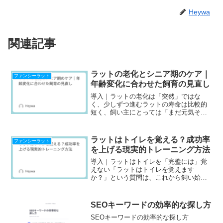
Heywa
関連記事
ラットの老化とシニア期のケア｜
ファンシーラット
年齢変化に合わせた飼育の見直し
導入｜ラットの老化は「突然」ではな
く、少しずつ進むラットの寿命は比較的
短く、飼い主にとっては「まだ元気そ
う」と感じているうちにシニア期へ入っ
ていくことがあります。しかし、老化は
ある日突然起きるものではなく、日常の
ラットはトイレを覚える？成功率
ファンシーラット
中に小さな変化として現れます...
を上げる現実的トレーニング方法
導入｜ラットはトイレを「完璧には」覚
えない「ラットはトイレを覚えます
か？」という質問は、これから飼い始め
る方・飼い始めたばかりの方から特によ
く聞きます。結論から言うと、ラットは
ある程度は覚えるが、完璧ではない動物
SEOキーワードの効率的な探し方
です。この前提を理解しておく...
SEOキーワードの効率的な探し方