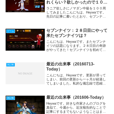
れくらい？欲しかったので１００
周してみた
ラニア欲しさにノマダン中級を１００周
してみましたこんにちは、Heywaです。
先日の記事に書いたとおり、セブンナイ
ツにハマっています。冒険エリアを着々
と進めてきていたのですが、上級の６－
７「吹雪の大地」で詰まってしまいまし
セブンナイツ：２８日目にやって
ゲーム
た。状態異常の凍結が...
来たセブンナイツは？
こんにちは、Heywaです。またセブンナ
イツの話題になります。２８日目の奇跡
がやってきた！セブンナイツを初めて２
８日目がやって来ました。このゲームで
は、７日めと２８日目にセブンナイツが
もらえるのですが、私の７日目にやって
最近の出来事（20160713-
雑記帳
きたセブンナイツはレ...
Today）
こんにちは、Heywaです。更新が滞って
しまい、前回の更新から一ヶ月が経過し
てしまいました。私的な備忘録で恐縮で
すが、最近の出来事を綴ります。ゲーム
最近やっているゲームのことを書きま
す。セブンナイツクロエがやって来た！
最近の出来事（201606-Today）
雑記帳
セブンナイツの中でもダ...
Heywaです。好きな作家さんのブログを
真似て、今週から、近況報告的なことで
記事にするまでもないようなことはまと