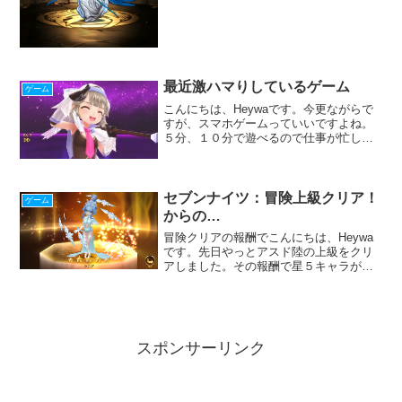
めて書いていきたいと思います。ゲーム
セブンナイツレイチェル祭りレイチェル
が星六進化そしてまさかの２８日めの奇
跡でレイチェルかぶり...
最近激ハマりしているゲーム
ゲーム
こんにちは、Heywaです。今更ながらで
すが、スマホゲームっていいですよね。
５分、１０分で遊べるので仕事が忙しく
ても出来ます。ごはん食べながらとか、
風呂入りながらとか、寝る前でも楽しめ
ます。その中で、最近僕は『ナイツクロ
ニクル』というゲーム...
セブンナイツ：冒険上級クリア！
ゲーム
からの…
冒険クリアの報酬でこんにちは、Heywa
です。先日やっとアスド陸の上級をクリ
アしました。その報酬で星５キャラがも
らえるのですが、そのキャラがなん
と……中級で１００周もしたのに手に入
らなかったラニアでした。うーんなぜこ
のタイミングで手に入って...
スポンサーリンク