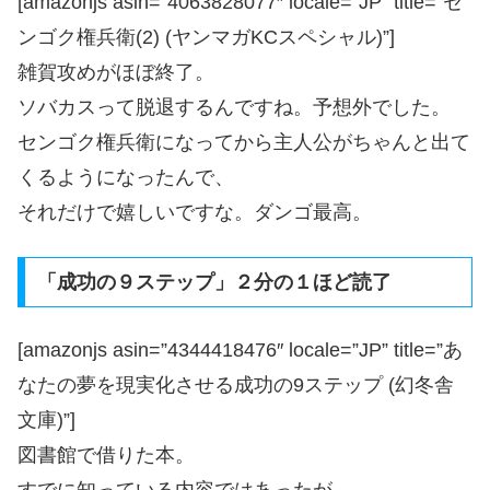
[amazonjs asin=”4063828077″ locale=”JP” title=”セ
ンゴク権兵衛(2) (ヤンマガKCスペシャル)”]
雑賀攻めがほぼ終了。
ソバカスって脱退するんですね。予想外でした。
センゴク権兵衛になってから主人公がちゃんと出て
くるようになったんで、
それだけで嬉しいですな。ダンゴ最高。
「成功の９ステップ」２分の１ほど読了
[amazonjs asin=”4344418476″ locale=”JP” title=”あ
なたの夢を現実化させる成功の9ステップ (幻冬舎
文庫)”]
図書館で借りた本。
すでに知っている内容ではあったが、