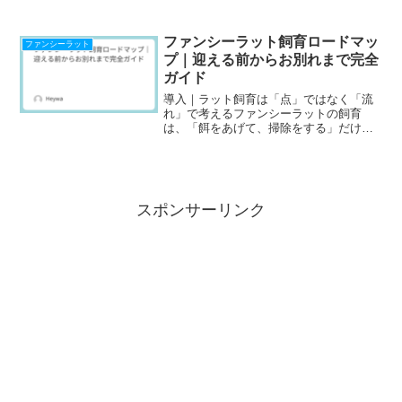
す。犬のように尻尾を振ったり、猫のよ
うに喉をゴロゴロ鳴らしたりするわけで
はありませんが、ラットにはラット特有
ファンシーラット飼育ロードマッ
ファンシーラット
の「幸せサイン」があ...
プ｜迎える前からお別れまで完全
ガイド
導入｜ラット飼育は「点」ではなく「流
れ」で考えるファンシーラットの飼育
は、「餌をあげて、掃除をする」だけで
は語れません。迎える前の準備から、日
常管理、老化、そしてお別れまで、はっ
きりとした流れがあります。本ページ
は、これまで解説してきたラッ...
スポンサーリンク