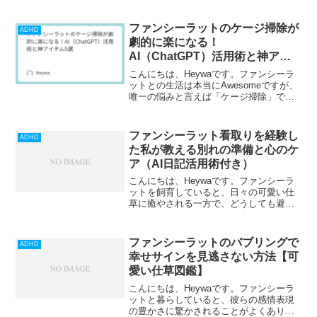
す。しかし私が重視しているのは、単に
生きている期間ではなく、元気に動き、
食べ、安心して過ごせる「健康寿命」で
ファンシーラットのケージ掃除が
ADHD
す。寝たきりや不調を抱え...
劇的に楽になる！
AI（ChatGPT）活用術と神アイ
テム5選
こんにちは、Heywaです。ファンシーラ
ットとの生活は本当にAwesomeですが、
唯一の悩みと言えば「ケージ掃除」では
ないでしょうか？特に多頭飼いだと、そ
の頻度と手間はかなりのもの。私も「も
っと楽にならないかな…」と日々考えて
ファンシーラット看取りを経験し
ADHD
いました。この...
た私が教える別れの準備と心のケ
ア（AI日記活用術付き）
こんにちは、Heywaです。ファンシーラ
ットを飼育していると、日々の可愛い仕
草に癒やされる一方で、どうしても避け
られない現実があります。それは「寿命
の短さ」です。ファンシーラットの寿命
は一般的に2〜3年と言われており、犬や
ファンシーラットのバブリングで
ADHD
猫と比べるとあっと...
幸せサインを見逃さない方法【可
愛い仕草図鑑】
こんにちは、Heywaです。ファンシーラ
ットと暮らしていると、彼らの感情表現
の豊かさに驚かされることがよくありま