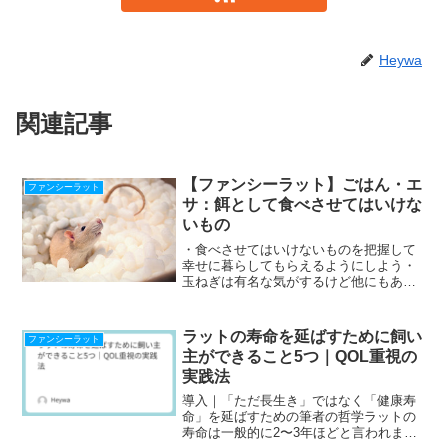
Heywa
関連記事
【ファンシーラット】ごはん・エ
ファンシーラット
サ：餌として食べさせてはいけな
いもの
・食べさせてはいけないものを把握して
幸せに暮らしてもらえるようにしよう・
玉ねぎは有名な気がするけど他にもあ
る。・果物はたいてい平気だけど、種は
与えてはだめなものもある。・塩っ辛い
もの、油っぽいのも与えないほうがいい
ラットの寿命を延ばすために飼い
ファンシーラット
こんにちは、Heywaです...
主ができること5つ｜QOL重視の
実践法
導入｜「ただ長生き」ではなく「健康寿
命」を延ばすための筆者の哲学ラットの
寿命は一般的に2〜3年ほどと言われま