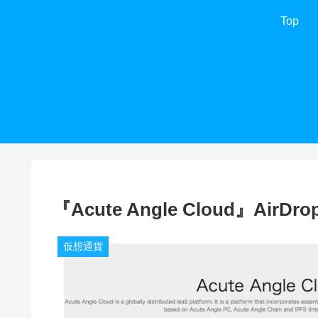
Top
『Acute Angle Cloud』AirD
仮想通貨