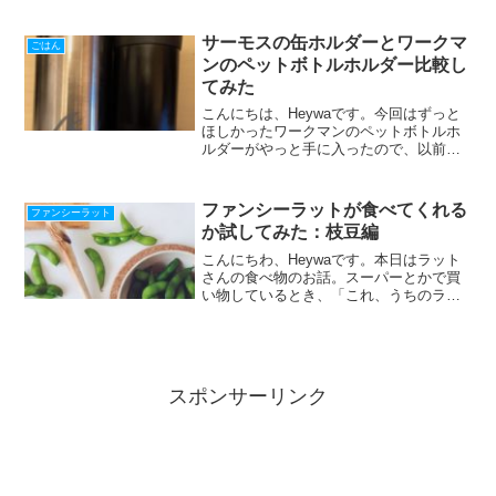
い食いつき良かったので共有です。チャ
オ ちゅーる 総合栄養食 まぐろ(14g*4本
サーモスの缶ホルダーとワークマ
ごはん
入*6コセ...
ンのペットボトルホルダー比較し
てみた
こんにちは、Heywaです。今回はずっと
ほしかったワークマンのペットボトルホ
ルダーがやっと手に入ったので、以前紹
介したサーモスの缶ホルダーと使用感を
比較してみました。ペットボトルホルダ
ーを買おうと思っている方の参考になれ
ファンシーラットが食べてくれる
ファンシーラット
ば幸いです。ワークマ...
か試してみた：枝豆編
こんにちわ、Heywaです。本日はラット
さんの食べ物のお話。スーパーとかで買
い物しているとき、「これ、うちのラッ
ト食べるかな？」って思うことが結構あ
ります。一緒に暮らし始めて一年ほど経
ってなれてきたので、そんなときはとり
あえず与えてみること...
スポンサーリンク