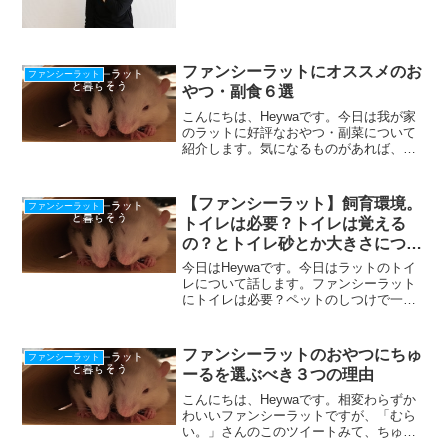
に大きなインパクトを与える出来事が起
こった（起こした）ので、書かせていた
だきます。というのも、長らく（１０年
ほど）一人暮らしでし...
ファンシーラットにオススメのお
ファンシーラット
やつ・副食６選
こんにちは、Heywaです。今日は我が家
のラットに好評なおやつ・副菜について
紹介します。気になるものがあれば、ぜ
ひあげてみてくださいね。注意：主食は
ペレットということは忘れないように！
重要なのはおやつをあげすぎないように
【ファンシーラット】飼育環境。
ファンシーラット
した方が良いというこ...
トイレは必要？トイレは覚える
の？とトイレ砂とか大きさについ
て
今日はHeywaです。今日はラットのトイ
レについて話します。ファンシーラット
にトイレは必要？ペットのしつけで一番
目に挙がるのは、トイレのしつけだと思
います。私も「トイレを設置したところ
で使ってくれるのか？」と悩みました。
ファンシーラットのおやつにちゅ
ファンシーラット
さてラットのトイレの...
ーるを選ぶべき３つの理由
こんにちは、Heywaです。相変わらずか
わいいファンシーラットですが、「むら
い。」さんのこのツイートみて、ちゅー
る買って上げてみたところ……笑うくら