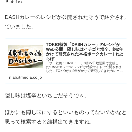
すよね。
DASHカレーのレシピが公開されたそうで紹介され
ていました。
TOKIO特製「DASHカレー」のレシピが
Web公開 隠し味はイチゴと塩辛、約2年
かけて研究された本格ポークカレー | ねと
らぼ
「ザ！鉄腕！DASH！！」3月22日放送回で完成し
た“DASHカレー”のレシピが特設サイトで公開されま
した。TOKIOが約2年がかりで研究してきたカレー、
そのお味は？スパイスの調合から始まる本格カレー2
nlab.itmedia.co.jp
種の部位を使ったポークカレー。イチゴ果...
隠し味は塩辛といちごだそうでｓ。
ほかにも隠し味にするといいものってないのかなと
思って検索すると結構出てきますね。