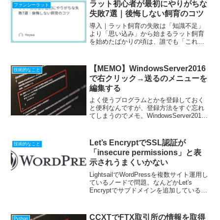
ラット初心者が最初にやりがちな
ファンシーラット
失敗7選｜後悔しない飼育のコツ
導入｜ラット飼育の失敗は「知識不足」
より「思い込み」から始まるラット飼育
を始めたばかりの頃は、誰でも「これで
合っているはず」と思いながら試行錯誤
します。しかし、多くの失敗は情報不足
ではなく、よくある思い込みが原因で
【MEMO】WindowsServer2016
技術的なこと
す。本記事では、初心者が特...
で右クリック→送るのメニューを
編集する
よく使うプログラムとかを登録しておく
と便利なんですが、登録方法をすぐ忘れ
てしまうのでメモ。WindowsServer2016
でも、Windows１０と同様の手順で問題
ないです。
Let’s EncryptでSSL認証が
技術的なこと
「insecure permissions」と表
示されうまくいかない
LightsailでWordPressを複数サイト運用し
ているノードで問題。なんどかLet's
Encryptでサブドメインを追加しているけ
ど、急にうまくいかなくなる。追加した
サブドメインだけうまくいきません。メ
ッセージも出るけどよーわから...
CCXTでFTX取引所の情報を取得
Python