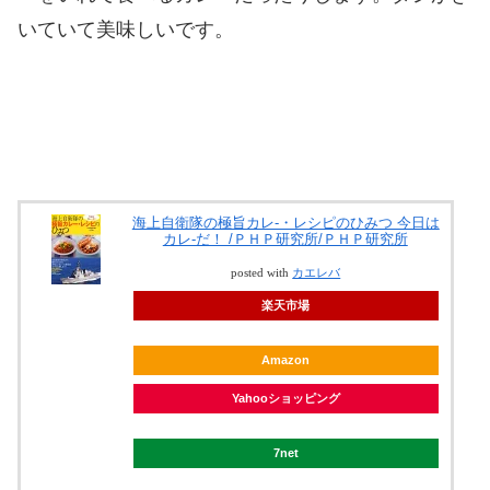
いていて美味しいです。
海上自衛隊の極旨カレ-・レシピのひみつ 今日は
カレ-だ！ /ＰＨＰ研究所/ＰＨＰ研究所
posted with
カエレバ
楽天市場
Amazon
Yahooショッピング
7net