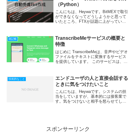
（Python）
こんにちは、Heywaです。BitMEXで取引
ができなくなってどうしようかと思って
いたところ、FTXが話題に上がっていた
ので、CCXTでAPIから情報が取得できれ
ばと思って試してみました。まだ入金し
ていないので一部は出力が確認できてな
TranscribeMeサービスの概要と
雑記帳
いので...
特徴
はじめに TranscribeMeは、音声やビデオ
ファイルをテキストに変換するサービス
を提供しています。 このサービスは、AI
技術と人間のトランスクリプショニスト
を組み合わせて高精度な文字起こしを実
現しています。 TranscribeMeは...
エンドユーザの人と直接会話する
技術的なこと
ときに気をつけたいこと
こんにちは、Heywaです。システムの担
当をしていますが、基本的には接客業で
す。気をつけないと相手を怒らせてしま
い、解決は難しくなります。僕も人との
コミュニケーション能力に秀でているわ
けではなく、むしろ苦手なので苦労して
います。SEやプログ...
スポンサーリンク