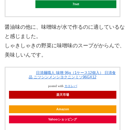
7net
醤油味の他に、味噌味が水で作るのに適しているな
と感じました。
しゃきしゃきの野菜に味噌味のスープがからんで、
美味しいんです。
日清麺職人 味噌 96g（1ケース12個入） 日清食
品 ニツシンメンシヨクニンミソ96GX12
posted with
カエレバ
楽天市場
Amazon
Yahooショッピング