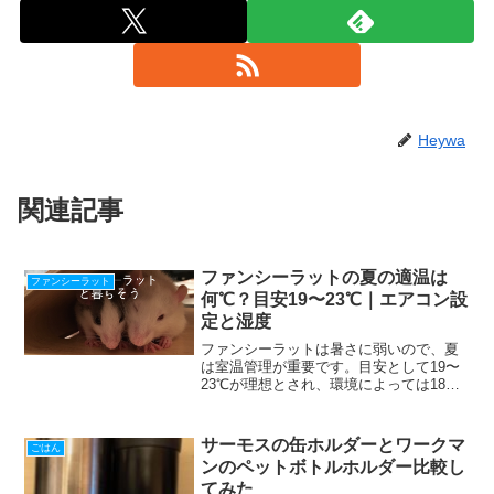
Heywa
関連記事
ファンシーラットの夏の適温は
ファンシーラット
何℃？目安19〜23℃｜エアコン設
定と湿度
ファンシーラットは暑さに弱いので、夏
は室温管理が重要です。目安として19〜
23℃が理想とされ、環境によっては18〜
26℃の範囲で安定させるのがポイント。
湿度は30〜70%が一つの目安です。こん
にちは、Heywaです。これからだんだん
サーモスの缶ホルダーとワークマ
ごはん
と暑くな...
ンのペットボトルホルダー比較し
てみた