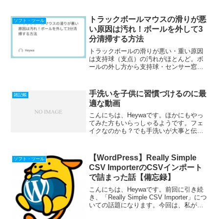
筋で書けば良いのか」がわかりやすく解
説されている。わかりやすいシステム構
成図の書き方わかりやすいシステム構成
トラックボールマウスの滑りが悪
ソフト・ツール
図を書こうパワーポイント...
い原因は汚れ！ボールを外して3
分清掃する方法
トラックボールの滑りが悪い・重い原因
は支持球（支点）の汚れがほとんど。ボ
ールの外し方から支持球・センサー窓の
掃除まで3分で解説。
手洗いを子供に習慣づけるのに最
雑記帳
適な動画
こんにちは、Heywaです。ほかにもやっ
てみた方もいらっしゃるようです。フェ
イクなのかも？でも手洗いが大事と伝え
るのには良いのでは？以下のようなツイ
ートもあり、ウイルスが逃げていくわけ
ではないとのこと。でも子供にわかりや
【WordPress】Really Simple
ソフト・ツール
すく説明するのには良...
CSV ImporterのCSVインポート
で詰まった話【備忘録】
こんにちは、Heywaです。前回に引き続
き、「Really Simple CSV Importer」につ
いての話題になります。今回は、私が
CSVのインポートで詰まった点について