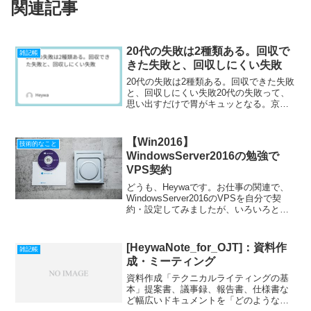
関連記事
20代の失敗は2種類ある。回収で
雑記帳
きた失敗と、回収しにくい失敗
20代の失敗は2種類ある。回収できた失敗
と、回収しにくい失敗20代の失敗って、
思い出すだけで胃がキュッとなる。京都
で学生をしていた自分が、社会人になっ
て東京へ。引っ越しは合計3回。叔父の紹
介で入った情報起業系のIT子会社で、社
【Win2016】
技術的なこと
内SEとしてイ...
WindowsServer2016の勉強で
VPS契約
どうも、Heywaです。お仕事の関連で、
WindowsServer2016のVPSを自分で契
約・設定してみましたが、いろいろとハ
マってしまった部分も有りますので、備
忘録として感想とともに書いておきま
す。（技術的な話ですが、Qiita (キー...
[HeywaNote_for_OJT]：資料作
雑記帳
成・ミーティング
資料作成「テクニカルライティングの基
本」提案書、議事録、報告書、仕様書な
ど幅広いドキュメントを「どのような道