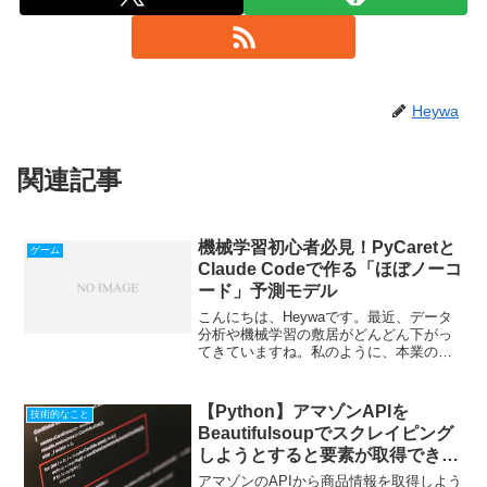
Heywa
関連記事
機械学習初心者必見！PyCaretと
ゲーム
Claude Codeで作る「ほぼノーコ
ード」予測モデル
こんにちは、Heywaです。最近、データ
分析や機械学習の敷居がどんどん下がっ
てきていますね。私のように、本業の傍
らでボートレース予測システムを作った
り、副業のデータ分析をしたりしている
人間にとって、時間は何よりも貴重なリ
【Python】アマゾンAPIを
技術的なこと
ソースです。「機械学...
Beautifulsoupでスクレイピング
しようとすると要素が取得できな
い
アマゾンのAPIから商品情報を取得しよう