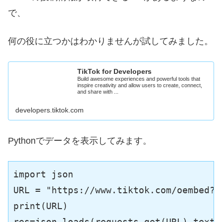
で、
何の役に立つかはわかりませんが試してみました。
TikTok for Developers
Build awesome experiences and powerful tools that
inspire creativity and allow users to create, connect,
and share with ...
developers.tiktok.com
Pythonでデータを表示してみます。
import json

URL = "https://www.tiktok.com/oembed?u
print(URL)

res=json.loads(requests.get(URL).text)
