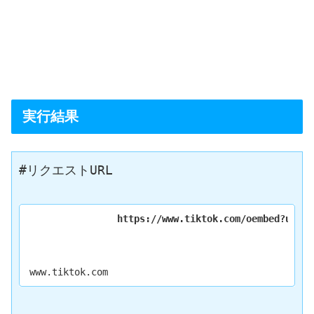
実行結果
#リクエストURL

https://www.tiktok.com/oembed?url=h
www.tiktok.com