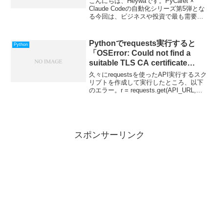
こんにちは、Heywaです。PyCaret ×
Claude Codeの自動化シリーズ第5弾とな
る今回は、ビジネスや投資で最も需要が
高い「時系列予測（Time Series
Forecasting）」のユースケースについて
解説します。「来月...
Pythonでrequests実行すると
Python
「OSError: Could not find a
suitable TLS CA certificate
bundle, invalid path:」
久々にrequestsを使ったAPI実行するスク
リプトを作成して実行したところ、以下
のエラー。r = requests.get(API_URL,
params=params)↓OSError: Could not find
a suitab...
スポンサーリンク