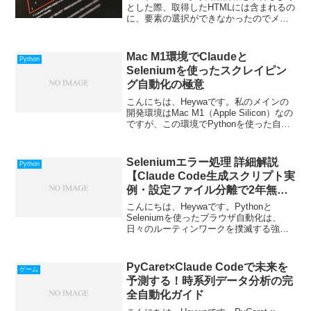
とした際、取得したHTMLには含まれるの
に、要素の選択ができなかったのでメ
モ。（他のページなどでHTMLに含まれな
い場合、 Javascript等でコンテンツを表
示している場合も疑ったほうがいい。）
Mac M1環境でClaudeと
Python
結...
Seleniumを使ったスクレイピン
グ自動化の極意
こんにちは、Heywaです。私のメインの
開発環境はMac M1（Apple Silicon）なの
ですが、この環境でPythonを使った自動
化システムを構築する際、いくつか特有
のハマりポイントがあります。今回は、
Mac M1環境において、Cl...
Seleniumエラー処理 詳細解説
Python
【Claude Code生成スクリプト実
例・設定ファイル分離で2年無停
止運用】
こんにちは、Heywaです。Pythonと
Seleniumを使ったブラウザ自動化は、
日々のルーティンワークを撲滅する強力
な武器です。しかし、実際に運用を始め
ると必ず直面する壁があります。それが
「予期せぬエラーによるスクリプトの停
PyCaret×Claude Codeで未来を
ゲーム
止」です。要...
予測する！時系列データ分析の完
全自動化ガイド