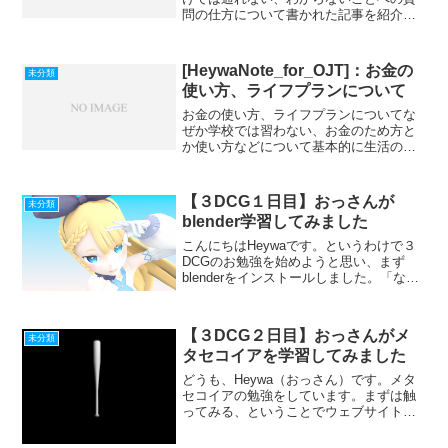
問の仕方について書かれた記事を紹介し
ます。わからないことが出てきたときに
適用したい「質問テンプレ」と「１５分
ルール」Google人工知能チームの「15分
[HeywaNote_for_OJT]：お金の
未分類
ルール」が有益な...
使い方、ライフプランについて
お金の使い方、ライフプランについてな
ぜか学校では習わない、お金のため方と
か使い方などについて基本的に生活のた
めに働いているかたが多いと思うので、
モチベーションになればと思って紹介し
ます。金融庁の高校向け金融経済教育指
【３DCG１日目】おっさんが
未分類
導教材金融庁が公開してい...
blender学習してみました
こんにちはHeywaです。というわけで３
DCGのお勉強を始めようと思い、まず
blenderをインストールしました。「なん
でblenderなの？」→なんかひとつのソフ
トで色々できるらしいし。何個もソフト
の操作を覚えられんのよ（おっさんなの
【３DCG２日目】おっさんがメ
未分類
で）...
タセコイアを学習してみました
どうも、Heywa（おっさん）です。メタ
セコイアの勉強をしています。まずは触
ってみる、ということでウェブサイト見
ながら小物を作ってみることにしまし
た。バットくらいいけるやろ、というこ