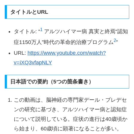
タイトルとURL
1
タイトル: “​
​ アルツハイマー病 真実と終焉“認知
2
症1150万人”時代の革命的治療プログラム​
​”
URL:
https://www.youtube.com/watch?
v=iXQ3vfapNLY
日本語での要約（5つの箇条書き）
この動画は、脳神経の専門家デール・ブレデセ
ンの研究に基づき、アルツハイマー病と認知症
について説明している。症状の進行は40歳頃か
ら始まり、60歳頃に顕著になることが多い。