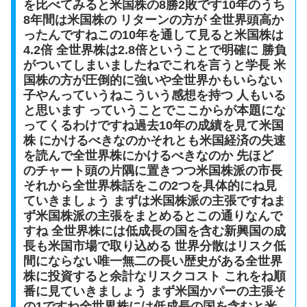
を比べてみると米国株の8勝2敗です10年のうち
8年間は米国株の リターンの方が 全世界頭高か
ったんですねこの10年を通して見ると米国株は
4.2倍 全世界株は2.8倍ということで明確に 勝負
がついてしまいましたねでこれを言うと学長 米
国株の方が圧倒的に強いや全世界かもいらない
子やんっていうねこういう感想を持つ 人もいる
と思います っていうことでここからが本題にな
ってくるわけですね過去10年の成績を見て米国
株 にかけるべきなのかそれとも米国経済の失速
を読んで全世界株にかけるべきなのか 先ほど
のチャート頭の片隅に置きつつ米国株派の市長
それから全世界株話をこの2つを具体的にね見
ていきましょう まずは米国株派の主張ですねま
ず米国株派の主張をまとめるとこの通りなんで
すね 全世界株には低成長の国を含む新興国の成
長も米国市場で取り込める 世界分散はリスク低
間にならない唯一無二の長い歴史がある全世界
株に投資すると余計なリスクコスト これをね順
番に見ていきましょう まず米国かパーの主張そ
の1ですね全世界株には低成長の国を含むと米