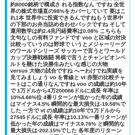
約8000銘柄で構成さ れる指数なん ですね 全世
界の株式市場直の98%をカバーしていて 要はこ
れ1本 世界中に投資できるんですねもう世界中
の下部のお弁当詰め合わせパックですね そして
運用数学は約2.4兆円経費率は0.08% こちらも
文句なしの有料ファンドです voo と区域の対決
比較っていうのは野球で いうとメジャーリーグ
のワールドシリーズ サッカーで言うとワールド
カップ決勝戦格闘 将棋で言うとチャンピオンベ
ルトを懸けた決勝生みたいな感じの大物
versus 大物の試合ですね へーわけでね実績を
見てみましょう vo を青線と vt 赤聖の比較チャ
ートはこの通りなんですね voo の成績は約10年
で 1万ドルから4万200066ドルに成長 年率は
10%4.66%位 4番リターンが低かった年の成績
はマイナス4.5% 瞬間的な最大損失は-19.58%で
した 一方で vt の成績は約10年で1万ドルから
27545ドルに成長 年率は10.13%一番リターンが
低かった年の成績はマイナス9.76% と瞬間的な
最大損失は-202.15%でした 各年度のリターン