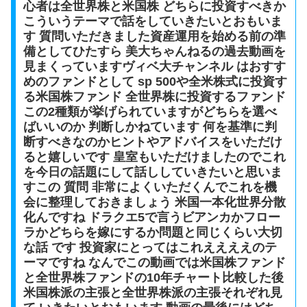
心者は全世界株と米国株 どちらに投資すべきか
こういうテーマで話をしていきたいとおもいま
す 質問いただきました資産運用を始める前の準
備としてひたすら 美大ちゃんねるの過去動画を
見まくっていますヴィベ大チャンネル はおすす
めのファンドとして sp 500や全米株式に投資す
る米国株ファンド 全世界株に投資するファンド
この2種類が挙げられていますがどちらを選べ
ばいいのか 判断しかねています 何を基準に判
断すべきなのかヒントやアドバイスをいただけ
ると嬉しいです 皇室もいただけましたのでこれ
を今日の話題にして話ししていきたいと思いま
すこの 質問 非常によくいただくんでこれを機
会に整理しておきましょう 米国一本化世界分散
化んですね ドラクエ5で言うビアンカかフロー
ラかどちらを嫁にするか問題と同じくらい大切
な話 です 投資家にとってはこれええええのテ
ーマですね なんでこの動画では米国株ファンド
と全世界株ファンドの10年チャート比較した後
米国株派の主張と全世界株派の主張それぞれ見