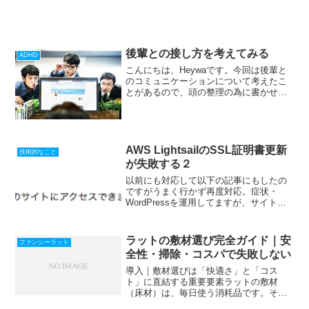
後輩との接し方を考えてみる
ADHD
こんにちは、Heywaです。今回は後輩と
のコミュニケーションについて考えたこ
とがあるので、頭の整理の為に書かせて
もらいます。覚えが悪いように思える
が、違うかもしれないと思ったのがきっ
かけです。この後輩、８月に僕の部署に
配属になった新入社員な...
AWS LightsailのSSL証明書更新
技術的なこと
が失敗する２
以前にも対応して以下の記事にもしたの
ですがうまく行かず再度対応。症状・
WordPressを運用してますが、サイトに
アクセスできない。・DBの更新はできて
いる様子。・ディスク容量など、リソー
スに問題はなし・DNSで名前解決はでき
ラットの敷材選び完全ガイド｜安
ファンシーラット
ている。（Pi...
全性・掃除・コスパで失敗しない
導入｜敷材選びは「快適さ」と「コス
ト」に直結する重要要素ラットの敷材
（床材）は、毎日使う消耗品です。その
ため、選び方を間違えると 掃除の手間が