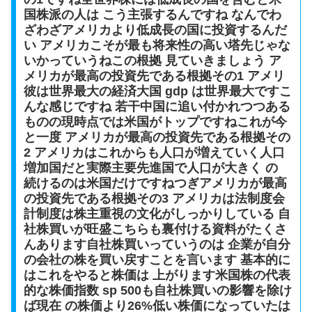
国株派の人は こう主張するんですね なんでわ
ざわざアメリカより低成長の国に投資するんだ
い アメリカこそが最も将来性の高い塔先じゃな
いかっていうねこの根拠 見ていきましょう ア
メリカが最高の投資先である根拠その1 アメリ
彼は世界最大の経済大国 gdp は世界最大ですこ
んな感じですね 若干中国に追い付かれつつある
ものの現時点では米国がトップですねこれが今
と一度 アメリカが最高の投資先である根拠その
2 アメリカはこれからも人口が増えていく人口
増加国だと実際主要先進国で人口が大きく の
続けるのは米国だけですねつぎアメリカが最高
の投資先である根拠その3 アメリカは法制度会
計制度は株主重視の文化がしっかりしている 自
社株買いが旺盛こちらも裏付ける資料がたくさ
んあります自社株買いっていうのは 企業が自分
の会社の株を買い戻すことを言います 基本的に
はこれをやると株価は 上がります米国株の代表
的な株価指数 sp 500も自社株買いの影響を除け
ば現在 の株価より26%低い株価になっていたは