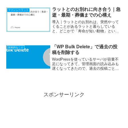
増える においや汚れが気になる 結果的に
買い替え頻度が増えるといった問題が起
ラットとのお別れに向き合う｜急
ファンシーラット
きやすくなります。私は...
逝・最期・葬儀までの心構え
導入｜ラットとのお別れは、突然やって
くることがあるラットと暮らしている
と、どこかで「寿命が短い動物」という
理解はしていても、実際のお別れは心の
準備が追いつかないことがほとんどで
す。特にラットの場合、 前日まで元気だ
「WP Bulk Delete」で過去の投
技術的なこと
った 体調不良に気づく前に...
稿を削除する
WordPressを使っているサーバが容量不
足になってきて、管理画面の読み込みも
遅くなってきたので、過去の投稿ごと削
除してはどうかと思い立ち「WP Bulk
Delete」をインストールして試行してみ
ました。よく似たプラグインもあり、こ
ちら...
スポンサーリンク