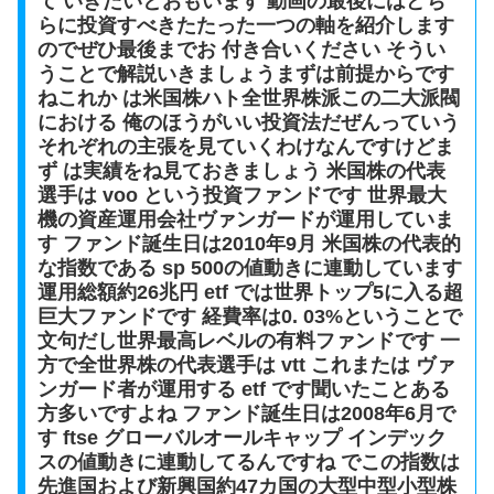
て いきたいとおもいます 動画の最後にはどち
らに投資すべきたたった一つの軸を紹介します
のでぜひ最後までお 付き合いください そうい
うことで解説いきましょうまずは前提からです
ねこれか は米国株ハト全世界株派この二大派閥
における 俺のほうがいい投資法だぜんっていう
それぞれの主張を見ていくわけなんですけどま
ず は実績をね見ておきましょう 米国株の代表
選手は voo という投資ファンドです 世界最大
機の資産運用会社ヴァンガードが運用していま
す ファンド誕生日は2010年9月 米国株の代表的
な指数である sp 500の値動きに連動しています
運用総額約26兆円 etf では世界トップ5に入る超
巨大ファンドです 経費率は0. 03%ということで
文句だし世界最高レベルの有料ファンドです 一
方で全世界株の代表選手は vtt これまたは ヴァ
ンガード者が運用する etf です聞いたことある
方多いですよね ファンド誕生日は2008年6月で
す ftse グローバルオールキャップ インデック
スの値動きに連動してるんですね でこの指数は
先進国および新興国約47カ国の大型中型小型株