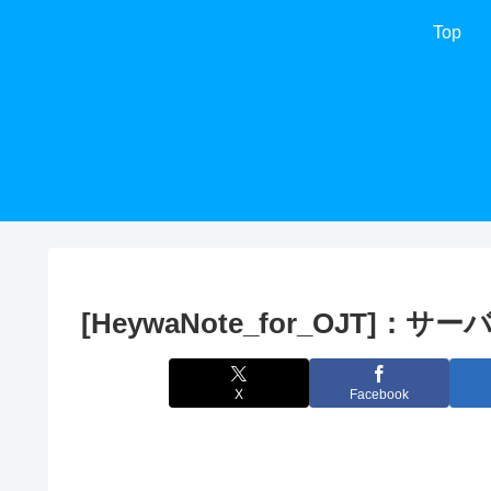
Top
[HeywaNote_for_OJT
X
Facebook