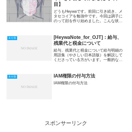
目】
どうもHeywaです。前回に引き続き、メ
タセコイアを勉強中です。今回は調子に
のって顔を作り始めました。こんな状態
でして。まあこんなんでいいのかな－と
思って横顔を作り始めたところ、頂点が
合わない。あと正面図を作っていた時か
[HeywaNote_for_OJT]：給与、
未分類
らなんですが、下絵と...
残業代と税金について
給与、残業代と税金について給与明細の
用語集（やさしい日本語版）を解説して
くださっている方がいます。一般的な給
与明細の読み方を覚えていきましょう。
自社のものと違うところもあるかもしれ
ないけどそこはご了承ください。「３〜
IAM権限の付与方法
未分類
５月は残業すると損」とい...
IAM権限の付与方法
スポンサーリンク