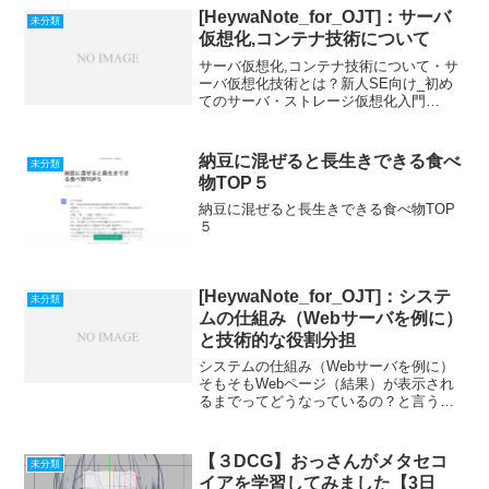
[HeywaNote_for_OJT]：サーバ
未分類
仮想化,コンテナ技術について
サーバ仮想化,コンテナ技術について・サ
ーバ仮想化技術とは？新人SE向け_初め
てのサーバ・ストレージ仮想化入門
VMware社のウェブセミナー。仮想化につ
いて分かりやすく解説されている。Linux
コンテナとはLinuxコンテナの仕組み
納豆に混ぜると長生きできる食べ
未分類
Kuber...
物TOP５
納豆に混ぜると長生きできる食べ物TOP
５
[HeywaNote_for_OJT]：システ
未分類
ムの仕組み（Webサーバを例に）
と技術的な役割分担
システムの仕組み（Webサーバを例に）
そもそもWebページ（結果）が表示され
るまでってどうなっているの？と言うこ
とをはじめに知っておく必要がありま
す。「Webサイトが表示されるまでの仕
組みを用語の解説を交えて紹介」まずは
【３DCG】おっさんがメタセコ
未分類
一度読んでみてくださ...
イアを学習してみました【3日