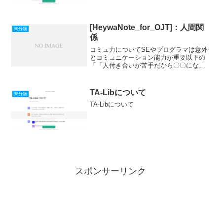
[HeywaNote_for_OJT]：人間関
未分類
係
コミュ力についてSEやプログラマは意外
とコミュニケーション能力が重要以下の
「「人付き合いが苦手だから〇〇になり
たい」という学生さんは、消去法で進路
を選ばない方がいい→そもそも「コミュ
力のない優秀な特殊スキル保有者」はレ
TA-Libについて
未分類
ア中のレア」でも議論さ...
TA-Libについて
スポンサーリンク