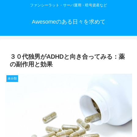
ファンシーラット・サーバ運用・暗号資産など
Awesomeのある日々を求めて
３０代独男がADHDと向き合ってみる：薬
の副作用と効果
未分類