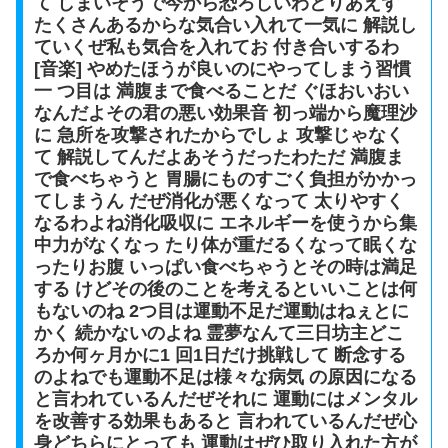
て しまいそうで今から恐ろしいわとりあえず
たくさんあるからな気合い入れて一気に 解説し
ていくぜ私も気合を入れてお 付き合いするわ
[音楽] やめたほうが良いのにやってしまう習慣
一 つ目は 満腹まで食べることだ ぐほおいおい
なんだよその君の悪い効果音 初っ端から魔理沙
に 急所を攻撃されたからでしょ 攻撃じゃなく
て 解説してんだよあそうだったわただ 満腹ま
で食べちゃうと 胃腸にものすごく負担がかかっ
てしまうん だぜ消化が悪くなって 太りやすく
なるわよね消化吸収に エネルギーを使うから集
中力がなくなっ たり体が重だるくなって眠くな
ったりお腹 いっぱい食べちゃうとその時は満足
する けどその後のことを考えるといいことは何
もないのね 2つ目は運動不足だ運動はねぇとに
かく 続かないのよね 霊夢なんて三日坊主どこ
ろか何ヶ月かに1 回1日だけ挑戦して 断念する
のよねでも運動不足は様々な病気 の原因になる
と言われているんだぜそれに 運動にはメンタル
を改善する効果もあると 言われているんだぜ心
身どちらにとっても 運動はぜひ取り入れた方が