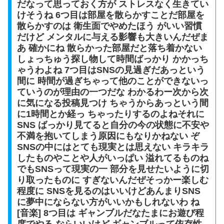
だなって思っておく方が ストレスなく生きてい
けそうね 6つ目は部屋を散らかすことだ部屋を
散らかすのは 衛生面でやめたほう がいい習慣
だけど メンタルに与える影響も大きいんだぜま
あ 確かにね 散らかった部屋だと落ち着かない
しょっちゅう探し物して時間ばっかり かかっち
ゃうわよね 7つ目はSNSの見過ぎだあっという
間に 時間が過ぎちゃって他のことができないっ
ていうのが理由の一つだな わかるわー次から次
に気になる投稿見つけ ちゃうからあっという間
に1時間とか経っ ちゃったりするのよねそれに
SNS ばっかり見てると自分の今の状態に不安や
不満を抱いてしまう原因にもなりかねない ぞ
SNSの中にはとても現実とは思えない キラキラ
したものやことや人がいっぱい 溢れてるものね
でもSNSって現実の一 部分を見せたいように切
り取ったものに すぎないんだぜそっかー楽しむ
程度に SNSを見るのはいいけどあんまりSNS
に夢中にならない方がいいかもしれないわ ね
[音楽] 8つ目は ギャンブルだなたまにお遊び程