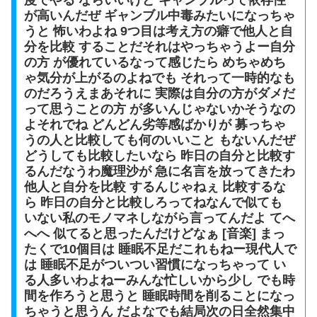
度でやる ならいいけど ギャンブルって依存性
が高いんだぜ ギャンブル中毒みたいになっちゃ
うと 怖いわよね 9つ目は考え方の癖で他人と自
分を比較 することだそれはやっちゃうよー自分
の方 が優れているなって感じたら めちゃめち
ゃ気分が上がるのよねでも それって一時的なも
のだろうえまあそれに 実際は自分の方がダメだ
って思うことの方 が多いんじゃないかそうなの
よそれでね どんどん劣等感ばかりが 募っちゃ
うの人と比較しても何のいいこと もないんだぜ
どうしても比較したいなら 昨日の自分と比較す
るんだなうわ魔理沙が 急に名言を放ってきたわ
他人と自分を比較 するんじゃねぇ 比較するな
ら 昨日の自分と比較しろってねなんで似ても
いない私のモノマネしながら言ってんだよ てへ
へへ 似てると思ったんだけどなぁ [音楽] まっ
たくで10個目は 睡眠不足だこれもねー現代人で
は 睡眠不足がついつい習慣になっちゃって い
る人多いわよねーみんな忙しいから少し でも時
間を作ろうと思うと 睡眠時間を削ることになっ
ちゃうと思うん だよなでも結局次の日全然集中