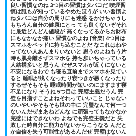
良い習慣なのね 3つ目の習慣はタバコだ 喫煙習
慣は誰もが知っているやめたほうが いい習慣よ
ねタバコは自分の周りにも迷惑 をかけちゃうし
もちろん自分の健康にとっ ても良くないぞそれ
に最近どんどん値段が 高くなってるからお財布
にもなかなか痛い 習慣なのよね [音楽] 4つ目は
スマホをベッドに持ち込むことだ なこれはねや
ってない人あんまりいないと 思うのよねもう片
時も肌身離さずスマホを 持ち歩いちゃっている
人結構多いと思うん だぜスマホが近くにないと
不安になるわで も寝る直前までスマホを見てい
ると 睡眠が浅くなったり寝つきが悪くなったり
するぜそもそも 睡眠時間が短いのにますます寝
不足になり そうね 5つ目は 完璧主義だうん 完
璧を目指すことよねそれっていいこと じゃない
のいやいやそもそも世の中に 完璧なんて何一つ
ないんだぜまあねどんな に頑張ってもなかなか
完璧にはできないわ よねでも完璧主義だと 失
敗した時自分に能力がないからこうなる んだと
か自信を失う可能性があるんだぜ 完璧はないん