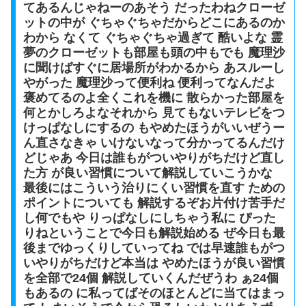
てあるんじゃねーのあそう だったわねクローゼ
ットの中が ぐちゃぐちゃだからどこにあるのか
わから なくて ぐちゃぐちゃ過ぎて 酷いよな 霊
夢のクローゼットも部屋も頭の中もでも 魔理沙
に聞けばすぐに居場所がわかるから あスルーし
やがった 魔理沙って便利ね 便利ってなんだよ
褒めてるのよ全くこれを機に 散らかった部屋を
何とかしろよなそれから 見てもないテレビをつ
けっぱなしにするの もやめたほうがいいぜうー
ん直さなきゃ いけないなって分かってるんだけ
どじゃあ 今日は誰もがついやりがちだけど直し
た方 が良い習慣について解説していこうかな
最後にはこういう治りにくい習慣を直す ための
ポイントについても 解説するぞお片付け苦手だ
し何でもや りっぱなしにしちゃう私に ぴった
りねということで今日も解説始める ぜ今日も最
後までゆっくりしていってね では早速誰もがつ
いやりがちだけど本当は やめたほうが良い習慣
を全部で24個 解説していくんだぜうわ ぁ24個
もあるの に私ってばそのほとんどに当てはまっ