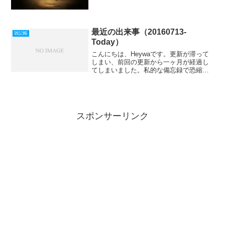
が星六進化そしてまさかの２８日めの奇
跡でレイチェルかぶり...
最近の出来事（20160713-
雑記帳
Today）
こんにちは、Heywaです。更新が滞って
しまい、前回の更新から一ヶ月が経過し
てしまいました。私的な備忘録で恐縮で
すが、最近の出来事を綴ります。ゲーム
最近やっているゲームのことを書きま
す。セブンナイツクロエがやって来た！
セブンナイツの中でもダ...
スポンサーリンク