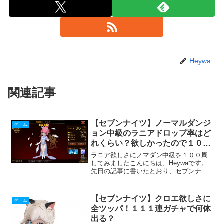
Heywa
関連記事
【セブンナイツ】ノーマルダンジ
ゲーム
ョン中級のラニアドロップ率はど
れくらい？欲しかったので１００
周してみた
ラニア欲しさにノマダン中級を１００周
してみましたこんにちは、Heywaです。
先日の記事に書いたとおり、セブンナイ
ツにハマっています。冒険エリアを着々
と進めてきていたのですが、上級の６－
７「吹雪の大地」で詰まってしまいまし
【セブンナイツ】クロエ欲しさに
ゲーム
た。状態異常の凍結が...
全ツッパ！１１１連ガチャで何体
出る？