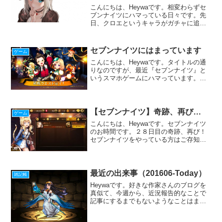
こんにちは、Heywaです。相変わらずセ
ブンナイツにハマっている日々です。先
日、クロエというキャラがガチャに追加
されました。プレイしている方はご存知
とは思いますが、キャラ自体はNPCとし
て以前から登場しており、その可愛さか
セブンナイツにはまっています
ゲーム
ら全キャラ中でもダ...
こんにちは、Heywaです。タイトルの通
りなのですが、最近『セブンナイツ』と
いうスマホゲームにハマっています。や
ったことがない方向けに説明すると、お
おまかなジャンルとしてはRPGとなり、
公式サイトでは「リアルタイムターン制
バトルRPG」を謳...
【セブンナイツ】奇跡、再び…
ゲーム
こんにちは、Heywaです。セブンナイツ
のお時間です。２８日目の奇跡、再び！
セブンナイツをやっている方はご存知だ
と思いますが、セブンナイツでは２８日
ごとに大当たりキャラであるセブンナイ
ツのうち一人がもらえます。本日、僕に
とって二回目の２８日...
最近の出来事（201606-Today）
雑記帳
Heywaです。好きな作家さんのブログを
真似て、今週から、近況報告的なことで
記事にするまでもないようなことはまと
めて書いていきたいと思います。ゲーム
セブンナイツレイチェル祭りレイチェル