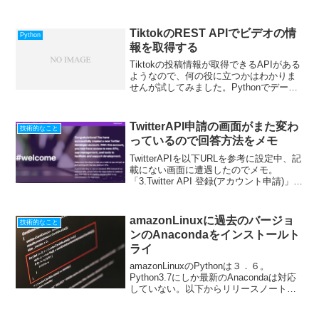
ど、急にうまくいかなくなる。追加した
サブドメインだけうまくいきません。メ
ッセージも出るけどよーわから...
TiktokのREST APIでビデオの情
Python
報を取得する
Tiktokの投稿情報が取得できるAPIがある
ようなので、何の役に立つかはわかりま
せんが試してみました。Pythonでデータ
を表示してみます。import jsonURL =
""print(URL)res=json.loads(reque...
TwitterAPI申請の画面がまた変わ
技術的なこと
っているので回答方法をメモ
TwitterAPIを以下URLを参考に設定中、記
載にない画面に遭遇したのでメモ。
「3.Twitter API 登録(アカウント申請)」の
「をクリック」したあたりで、以下の画
面が表示されました。何度か申請してい
ますが、見たことがなかったので...
amazonLinuxに過去のバージョ
技術的なこと
ンのAnacondaをインストールト
ライ
amazonLinuxのPythonは３．６。
Python3.7にしか最新のAnacondaは対応
していない。以下からリリースノートを
調べ、以下から過去のバージョンをダウ
ンロードしてみた。Anaconda 5.3.0 (Sept