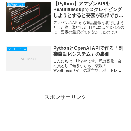
28, 2...
【Python】アマゾンAPIを
技術的なこと
Beautifulsoupでスクレイピング
しようとすると要素が取得できな
い
アマゾンのAPIから商品情報を取得しよう
とした際、取得したHTMLには含まれるの
に、要素の選択ができなかったのでメ
モ。（他のページなどでHTMLに含まれな
い場合、 Javascript等でコンテンツを表
示している場合も疑ったほうがいい。）
PythonとOpenAI APIで作る「副
ソフト・ツール
結...
業自動化システム」の裏側
こんにちは、Heywaです。私は普段、会
社員として働きながら、複数の
WordPressサイトの運営や、ボートレー
ス予測システムの開発、コンテンツ販売
など、様々な副業（というか複業です
ね）を行っています。これらを一人で回
すために欠かせないのが...
スポンサーリンク