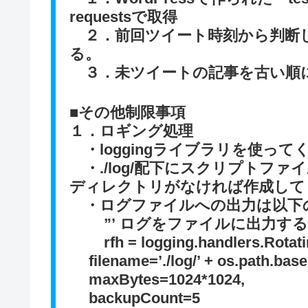
requestsで取得
２．前回ツイート時刻から判断し
る。
３．未ツイートの記事を古い順
■その他制限事項
１．ロギング処理
・loggingライブラリを使って
・./log/配下にスクリプトフ
ディレクトリがなければ作成して
・ログファイルへの出力は以下
”’ ログをファイルに出力するた
rfh = logging.handlers.Rotatin
filename=’./log/’ + os.path.basen
maxBytes=1024*1024,
backupCount=5