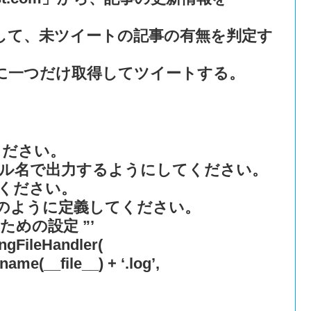
て、未ツイートの記事の有無を判定す
に一つだけ取得してツイートする。
ください。
ァイル名で出力するようにしてください。
ください。
のように定義してください。
めの設定 ”’
gFileHandler(
ame(__file__) + ‘.log’,