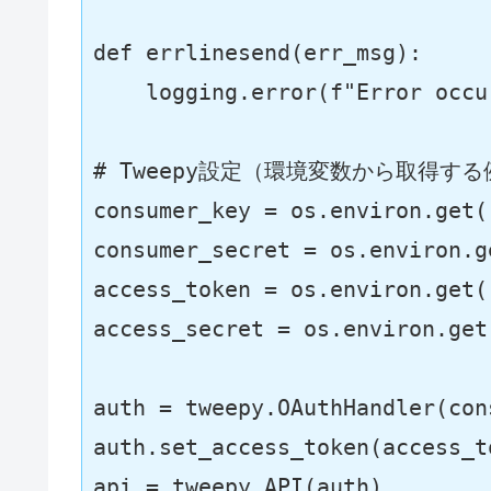
def
errlinesend
(
err_msg
):

    logging.error(
f"Error occu
# Tweepy設定（環境変数から取得する
consumer_key = os.environ.get(
consumer_secret = os.environ.g
access_token = os.environ.get(
access_secret = os.environ.get
auth = tweepy.OAuthHandler(con
auth.set_access_token(access_t
api = tweepy.API(auth)
