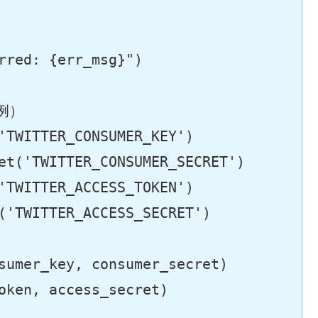
rred: 
{err_msg}
"
)

例）
'TWITTER_CONSUMER_KEY'
)

et(
'TWITTER_CONSUMER_SECRET'
)

'TWITTER_ACCESS_TOKEN'
)

(
'TWITTER_ACCESS_SECRET'
)

sumer_key, consumer_secret)

oken, access_secret)
