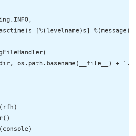
ng.INFO,

asctime)s [%(levelname)s] %(message)s
gFileHandler(

dir, os.path.basename(__file__) + 
'.l
rfh)

()

console)
