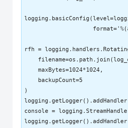
logging.basicConfig(level=loggi
format
=
'%(
rfh = logging.handlers.Rotatin
    filename=os.path.join(log_
    maxBytes=
1024
*
1024
,

    backupCount=
5
)

logging.getLogger().addHandler(
console = logging.StreamHandler
logging.getLogger().addHandler(