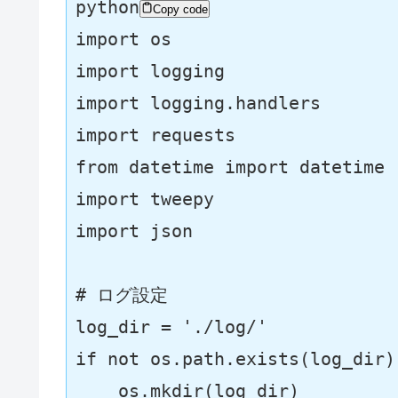
python
Copy code
import
import
import
import
from
 datetime 
import
import
import
 json

# ログ設定
log_dir = 
'./log/'
if
not
 os.path.exists(log_dir):
    os.mkdir(log_dir)
