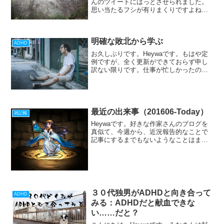
んのツイートにはっとさせられました。
思い当たるフシが有りまくりですよね。
普通の人にもそうなんですが、ADHDの
ひとは特に、飽きっぽかったり注意力散
漫になったりで、「これをやろう」と思
明確な敗北から学ぶ
ったことはその時に...
ADHD
お久しぶりです。Heywaです。もはや定
例ですが、全く更新ができておらず申し
訳ない限りです。仕事が忙しかったの
と、資格試験の勉強をしていたのとあ
り、ブログの更新に手をつけられていな
い状況でした。大分死んでいましたが、
なんとか生き返りつつある...
最近の出来事（201606-Today）
雑記帳
Heywaです。好きな作家さんのブログを
真似て、今週から、近況報告的なことで
記事にするまでもないようなことはまと
めて書いていきたいと思います。ゲーム
セブンナイツレイチェル祭りレイチェル
が星六進化そしてまさかの２８日めの奇
跡でレイチェルかぶり...
３０代独男がADHDと向き合って
ADHD
みる：ADHDだと献血できな
い……だと？