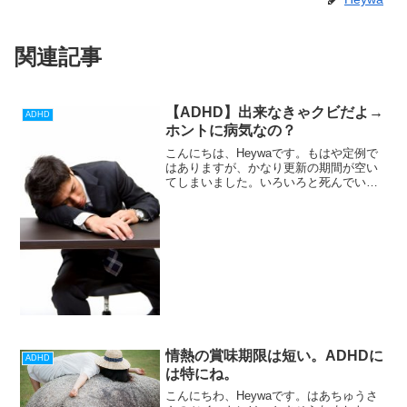
関連記事
【ADHD】出来なきゃクビだよ→
ADHD
ホントに病気なの？
こんにちは、Heywaです。もはや定例で
はありますが、かなり更新の期間が空い
てしまいました。いろいろと死んでいま
したが、徐々に生き返りつつあります。
（日々人的な感じで）今日は、仕事寄り
の日記を書かせていただきます。出来な
きゃクビだぜまあどう...
情熱の賞味期限は短い。ADHDに
ADHD
は特にね。
こんにちわ、Heywaです。はあちゅうさ