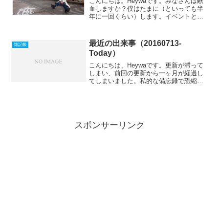
こんにちは。Heywaです。みなさんは献
血しますか？僕はたまに（といっても半
年に一回くらい）します。イベントとか
で来ているバスとかではなくて、献血ル
ームというところでやります。日本赤十
字社 東京都赤十字血液センターわざわざ
最近の出来事（20160713-
雑記帳
献血ルームへ向かう...
Today）
こんにちは、Heywaです。更新が滞って
しまい、前回の更新から一ヶ月が経過し
てしまいました。私的な備忘録で恐縮で
すが、最近の出来事を綴ります。ゲーム
最近やっているゲームのことを書きま
す。セブンナイツクロエがやって来た！
セブンナイツの中でもダ...
スポンサーリンク