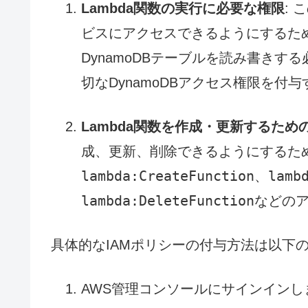
Lambda関数の実行に必要な権限
: 
ビスにアクセスできるようにするため
DynamoDBテーブルを読み書きす
切なDynamoDBアクセス権限を付
Lambda関数を作成・更新するため
成、更新、削除できるようにするた
lambda:CreateFunction
lamb
、
lambda:DeleteFunction
などの
具体的なIAMポリシーの付与方法は以下
AWS管理コンソールにサインインし